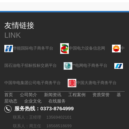
友情链接
LINK
华能国际电子商务平台
中国电力设备信息网
中
国石油电子招标投标交易平台
**电网电子商务平台
中国华电集团公司电子商务平台
中国大唐电子商务平台
首页
公司简介
新闻资讯
工程案例
资质荣誉
基
层动态
企业文化
在线服务
服务热线：0373-8764999
联系人：王经理 13569402101
联系人：周主任 18568518699